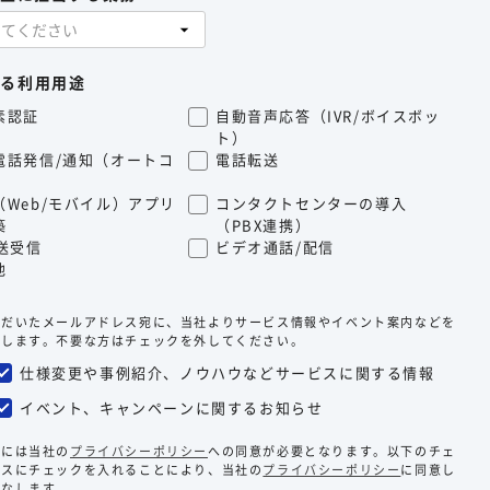
ある利用用途
素認証
自動音声応答（IVR/ボイスボッ
ト）
電話発信/通知（オートコ
電話転送
）
（Web/モバイル）アプリ
コンタクトセンターの導入
築
（PBX連携）
S送受信
ビデオ通話/配信
他
ただいたメールアドレス宛に、当社よりサービス情報やイベント案内などを
たします。不要な方はチェックを外してください。
仕様変更や事例紹介、ノウハウなどサービスに関する情報
イベント、キャンペーンに関するお知らせ
みには当社の
プライバシーポリシー
への同意が必要となります。以下のチェ
クスにチェックを入れることにより、当社の
プライバシーポリシー
に同意し
みなします。