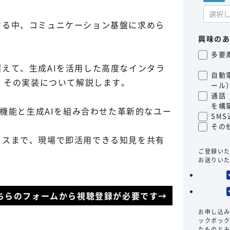
する中、コミュニケーション基盤に求めら
興味の
多要
えて、生成AIを活用した高度なインタラ
自動
と、その実装について解説します。
ール
通話
を構
ン機能と生成AIを組み合わせた革新的なユー
SM
その
ィスまで、現場で即活用できる知見を共有
ご登録い
お送りい
ちらのフォームから視聴登録が必要です→
お申し込
ックボッ
たものと