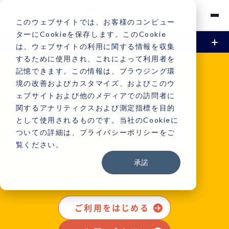
このウェブサイトでは、お客様のコンピュー
ターにCookieを保存します。このCookie
は、ウェブサイトの利用に関する情報を収集
するために使用され、これによって利用者を
資料請求
トライアル
お問い合わせ
V Callプラグイン for kintoneとは
記憶できます。この情報は、ブラウジング環
境の改善およびカスタマイズ、およびこのウ
機能
ェブサイトおよび他のメディアでの訪問者に
kintone
から
関するアナリティクスおよび測定指標を目的
基本機能
事例
として使用されるものです。当社のCookieに
電話•SMS
発信!
を
ついての詳細は、
プライバシーポリシー
をご
開発による機能追加
覧ください。
ご利用方法
プラグイン利用料金
承諾
料金
月額550円〜/社
サポート
ご利用をはじめる
お問い合わせ
よくある質問
ご利用中のお客様専用