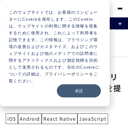
このウェブサイトでは、お客様のコンピュー
ターにCookieを保存します。このCookie
は、ウェブサイトの利用に関する情報を収集
するために使用され、これによって利用者を
資料請求
お問い合わせ
UJETとは
モバイルSDK
記憶できます。この情報は、ブラウジング環
境の改善およびカスタマイズ、およびこのウ
MOBILE SDK
機能
ェブサイトおよび他のメディアでの訪問者に
関するアナリティクスおよび測定指標を目的
チャネル
CRM連携
として使用されるものです。当社のCookieに
ついての詳細は、
プライバシーポリシー
をご
iOS・Android・Webアプリ
チャネル
覧ください。
料金・プラン
ケーションを網羅したSDKを提
承諾
IVR・SDK
サポート
供
IVR（自動音声応答）
サポートサイト（FAQ）
よくある質問
iOS
Android
React Native
JavaScript
モバイルSDK
お問い合わせ
ご利用中のお客様専用