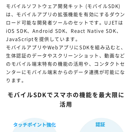
モバイルソフトウェア開発キット (モバイルSDK)
スマートアクション
は、モバイルアプリの拡張機能を有効にするダウン
ロード可能な開発者ツールのセットです。UJETは
AI
iOS SDK、Android SDK、React Native SDK、
JavaScriptを提供しています。
バーチャルエージェント
モバイルアプリやWebアプリにSDKを組み込むと、
生体認証のデータやスクリーンショット、動画など
エージェントアシスト
のモバイル端末特有の機能の活用や、コンタクトセ
ンターにモバイル端末からのデータ連携が可能にな
Vonage SIP Trunking
ります。
専用回線
モバイルSDKでスマホの機能を最大限に
活用
すべての機能