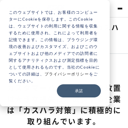
このウェブサイトでは、お客様のコンピュー
ターにCookieを保存します。このCookie
カスタマーハラスメント（カスハ
は、ウェブサイトの利用に関する情報を収集
するために使用され、これによって利用者を
ラ）対策
記憶できます。この情報は、ブラウジング環
Customer Harassment Measures
境の改善およびカスタマイズ、およびこのウ
ェブサイトおよび他のメディアでの訪問者に
関するアナリティクスおよび測定指標を目的
活用シーン
サービス紹介
として使用されるものです。当社のCookieに
ついての詳細は、
プライバシーポリシー
をご
覧ください。
カスタマーハラスメントの放置
承諾
は大きな損失に。
成長する企業
は「カスハラ対策」に積極的に
取り組んでいます。