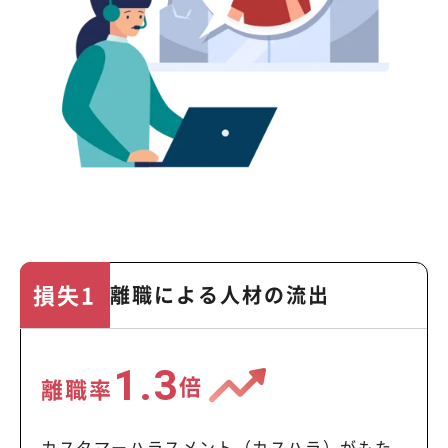
損失1
離職による人材の流出
1.3
倍
離職率
カスタマーハラスメント（カスハラ）がもた