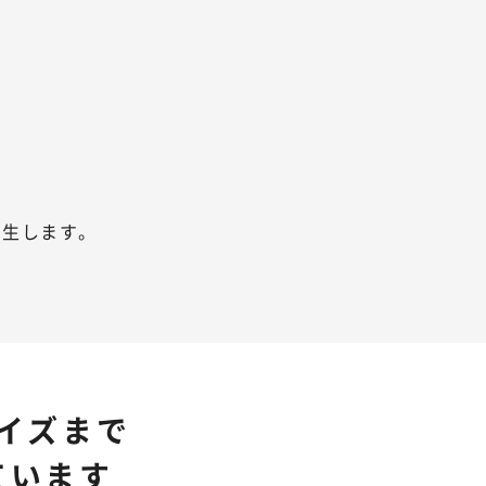
誕生します。
イズまで
ています