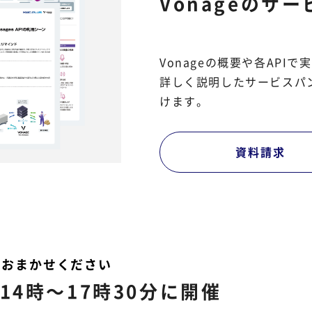
Vonageのサ
Vonageの概要や各AP
詳しく説明したサービスパ
けます。
資料請求
におまかせください
4時～17時30分に開催