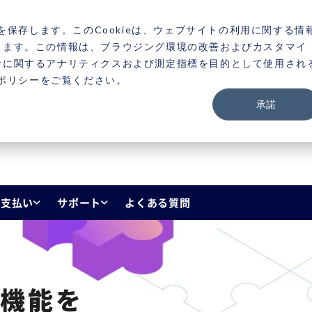
製品
目的から探す
セミナー・イベント
お役
を保存します。このCookieは、ウェブサイトの利用に関する情
きます。この情報は、ブラウジング環境の改善およびカスタマイ
者に関するアナリティクスおよび測定指標を目的として使用され
ポリシー
をご覧ください。
承諾
・支払い
サポート
よくある質問
証機能を