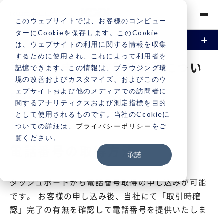
このウェブサイトでは、お客様のコンピュー
ターにCookieを保存します。このCookie
は、ウェブサイトの利用に関する情報を収集
するために使用され、これによって利用者を
資料請求
お問い合わせ
Vonageとは
電話番号申込と取引時確認につい
記憶できます。この情報は、ブラウジング環
て
境の改善およびカスタマイズ、およびこのウ
機能
ェブサイトおよび他のメディアでの訪問者に
FLOW
関するアナリティクスおよび測定指標を目的
電話 / 音声
事例
として使用されるものです。当社のCookieに
ついての詳細は、
プライバシーポリシー
をご
SMS / メッセージング
覧ください。
導入事例
料金
電話番号の取得方法
承諾
ビデオ
導入サービス一覧
契約・支払い
ダッシュボードから電話番号取得の申し込みが可能
認証（2FA / MFA）
契約・支払いについて
サポート
です。 お客様の申し込み後、当社にて「取引時確
認」完了の有無を確認して電話番号を提供いたしま
電話番号申込と取引時確認について
サポートについて
よくある質問