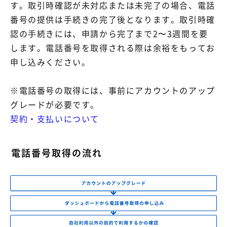
SIP Trunking
す。取引時確認が未対応または未完了の場合、電話
番号の提供は手続きの完了後となります。取引時確
サポートサイト（FAQ）
アカウント作成
複数会話
認の手続きには、申請から完了まで2〜3週間を要
します。電話番号を取得される際は余裕をもってお
お問い合わせ
ご利用中のお客様専用
ログイン
LINEコールPlus
申し込みください。
Voice - AI連携
※電話番号の取得には、事前にアカウントのアップ
グレードが必要です。
通話フローの構築（AI Studio）
契約・支払いについて
監査データの取得
️電話番号取得の流れ
番号ポータビリティ
専用回線
すべての機能