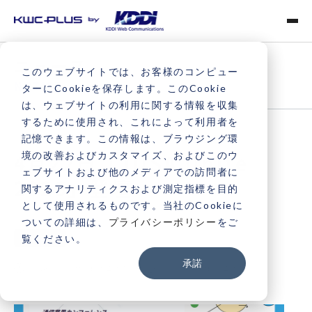
ニュース
このウェブサイトでは、お客様のコンピュー
NOTICE
ターにCookieを保存します。このCookie
は、ウェブサイトの利用に関する情報を収集
するために使用され、これによって利用者を
記憶できます。この情報は、ブラウジング環
境の改善およびカスタマイズ、およびこのウ
4月22日「JUSA Unite
ェブサイトおよび他のメディアでの訪問者に
2026」登壇
関するアナリティクスおよび測定指標を目的
として使用されるものです。当社のCookieに
ついての詳細は、
プライバシーポリシー
をご
Vonage
覧ください。
承諾
更新日：
2026.04.01
公開日：
2026.04.01