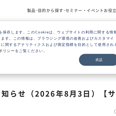
製品
目的から探す
セミナー・イベント
お役
TOP
お知らせ一覧
ニュース一覧
Vonage
設備メン
を保存します。このCookieは、ウェブサイトの利用に関する情
きます。この情報は、ブラウジング環境の改善およびカスタマイ
者に関するアナリティクスおよび測定指標を目的として使用され
ポリシー
をご覧ください。
承諾
知らせ（2026年8月3日）【