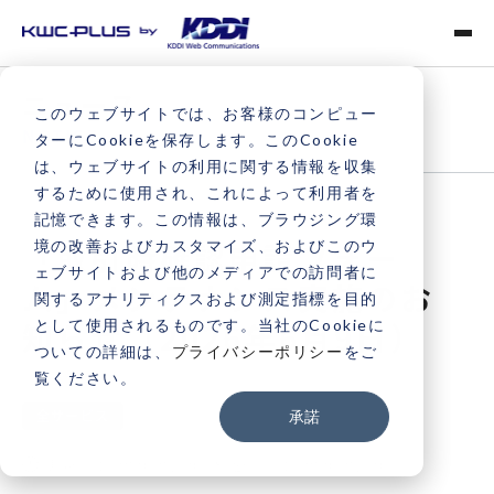
ニュース
このウェブサイトでは、お客様のコンピュー
NOTICE
ターにCookieを保存します。このCookie
は、ウェブサイトの利用に関する情報を収集
するために使用され、これによって利用者を
記憶できます。この情報は、ブラウジング環
境の改善およびカスタマイズ、およびこのウ
「取引時確認申請フォー
ェブサイトおよび他のメディアでの訪問者に
ム」メンテナンス実施のお
関するアナリティクスおよび測定指標を目的
として使用されるものです。当社のCookieに
知らせ（2026年6月9日）
ついての詳細は、
プライバシーポリシー
をご
覧ください。
全サービス
承諾
更新日：
2026.05.26
公開日：
2026.05.26