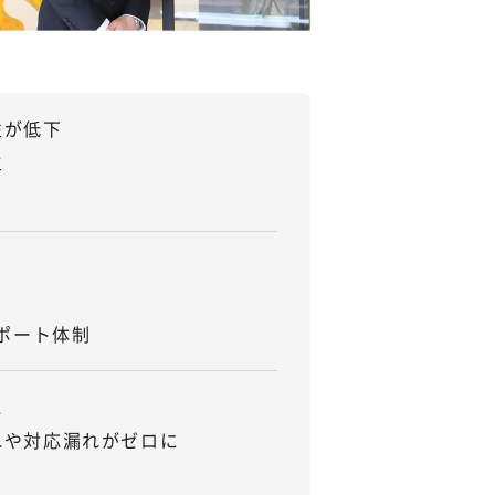
性が低下
生
ポート体制
に
れや対応漏れがゼロに