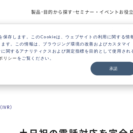
製品
目的から探す
セミナー・イベント
お役
TOP
製品
Vonage
導入事例
土日祝の電話対応を完全自動化！ 
を保存します。このCookieは、ウェブサイトの利用に関する情
きます。この情報は、ブラウジング環境の改善およびカスタマイ
者に関するアナリティクスおよび測定指標を目的として使用され
ポリシー
をご覧ください。
承諾
IVR）
土日祝の電話対応を完全