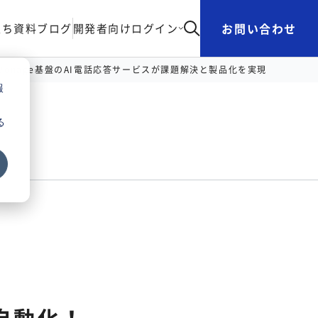
お問い合わせ
立ち資料
ブログ
開発者向け
ログイン
Vonage基盤のAI電話応答サービスが課題解決と製品化を実現
報
る
自動化！