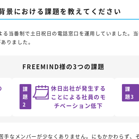
l開発の背景における課題を教えてください
よる当番制で土日祝日の電話窓口を運用していました。当
がありました。
FREEMIND様の3つの課題
の
休日出社が発生する
課
課
題
ことによる社員のモ
題3
2
チベーション低下
苦手なメンバーが少なくありません。にもかかわらず、