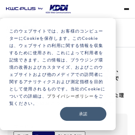
導入事例
このウェブサイトでは、お客様のコンピュー
CASE
ターにCookieを保存します。このCookie
は、ウェブサイトの利用に関する情報を収集
するために使用され、これによって利用者を
記憶できます。この情報は、ブラウジング環
境の改善およびカスタマイズ、およびこのウ
KDDIウェブコミュニケーションズが提供する、
ェブサイトおよび他のメディアでの訪問者に
KWCPLUSのサービスを導入いただいた事例で
関するアナリティクスおよび測定指標を目的
す。
として使用されるものです。当社のCookieに
お客さまの課題や、サービスを導入いただいた理
ついての詳細は、
プライバシーポリシー
をご
由、導入後の効果についてご紹介しています。
覧ください。
承諾
サービス