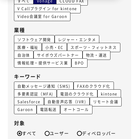
すべて
Vonage
CLOUD FAX
V Callプラグイン for kintone
Video会議室 for Garoon
業種
ソフトウェア開発
レジャー・エンタメ
医療・福祉
小売・EC
スポーツ・フィットネス
自治体
サイボウズパートナー
物流・運送
情報処理・提供サービス業
BPO
キーワード
自動メッセージ通知（SMS)
FAXのクラウド化
多要素認証（MFA)
電話のクラウド化
kintone
Salesforce
自動音声応答（IVR)
リモート会議
Garoon
電話転送
オートコール
対象
すべて
ユーザー
ディベロッパー