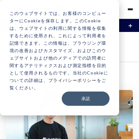
このウェブサイトでは、お客様のコンピュー
ターにCookieを保存します。このCookie
は、ウェブサイトの利用に関する情報を収集
するために使用され、これによって利用者を
お申し込み
お問い合わせ
CLOUD FAX
導入事例
記憶できます。この情報は、ブラウジング環
境の改善およびカスタマイズ、およびこのウ
CASE
API版
ェブサイトおよび他のメディアでの訪問者に
関するアナリティクスおよび測定指標を目的
WEB版
として使用されるものです。当社のCookieに
ついての詳細は、
プライバシーポリシー
をご
覧ください。
事例
承諾
料金