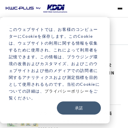
ブログ
このウェブサイトでは、お客様のコンピュー
BLOG
ターにCookieを保存します。このCookie
は、ウェブサイトの利用に関する情報を収集
するために使用され、これによって利用者を
記憶できます。この情報は、ブラウジング環
境の改善およびカスタマイズ、およびこのウ
【担当者必見】プラスメッセージを
ェブサイトおよび他のメディアでの訪問者に
法人で導入する5つのメリット｜LIN
関するアナリティクスおよび測定指標を目的
Eとの使い分けは？
として使用されるものです。当社のCookieに
2026.06.18
ついての詳細は、
プライバシーポリシー
をご
プラスメッセージ
覧ください。
承諾
プラスメッセージとは？使い方や料
金、メリットをわかりやすく解説