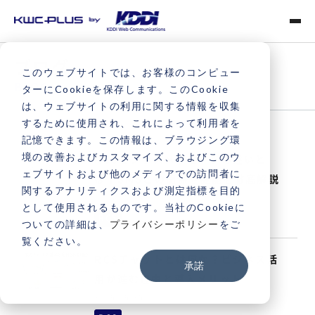
ブログ
このウェブサイトでは、お客様のコンピュー
BLOG
ターにCookieを保存します。このCookie
は、ウェブサイトの利用に関する情報を収集
するために使用され、これによって利用者を
記憶できます。この情報は、ブラウジング環
境の改善およびカスタマイズ、およびこのウ
RCSとプラスメッセージの違いと
ェブサイトおよび他のメディアでの訪問者に
は？SMSとの関係や機能を徹底解説
関するアナリティクスおよび測定指標を目的
2026.06.26
として使用されるものです。当社のCookieに
RCS
ついての詳細は、
プライバシーポリシー
をご
覧ください。
RCSチャットとは何か？ビジネス活
承諾
用が進む理由と導入メリット
2026.06.25