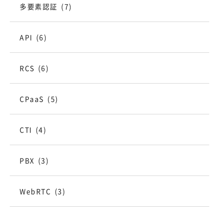
多要素認証
(7)
API
(6)
RCS
(6)
CPaaS
(5)
CTI
(4)
PBX
(3)
WebRTC
(3)