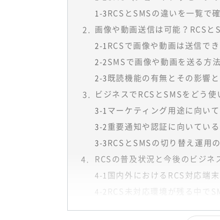
RCSとSMSの違いを一覧で
1-3
画像や動画送信は可能？RCSと
RCSで画像や動画は送信で
2-1
SMSで画像や動画を送る方
2-2
既読機能の有無とその影響と
2-3
ビジネスでRCSとSMSをどう
マーケティング用途に向いている
3-1
重要通知や認証に向いている
3-2
RCSとSMSの切り替え運用
3-3
RCSの普及状況と今後のビジネ
国内外におけるRCS対応端
4-1
RCS未対応環境が残る中でS
4-2