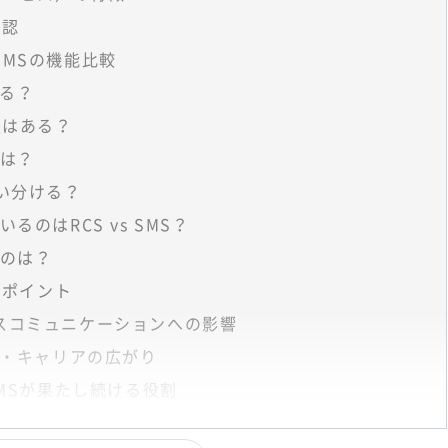
確認
SMSの機能比較
きる？
法はある？
は？
使い分ける？
のはRCS vs SMS？
のは？
のポイント
スコミュニケーションへの影響
末・キャリアの広がり
MSが果たし続ける役割