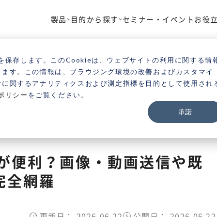
製品
目的から探す
セミナー・イベント
お役
TOP
ブログ
RCS
RCSとS
を保存します。このCookieは、ウェブサイトの利用に関する情
きます。この情報は、ブラウジング環境の改善およびカスタマイ
者に関するアナリティクスおよび測定指標を目的として使用され
ポリシー
をご覧ください。
承諾
ちが便利？画像・動画送信や既
完全網羅
更新日：
2026.06.22
公開日：
2026.06.22