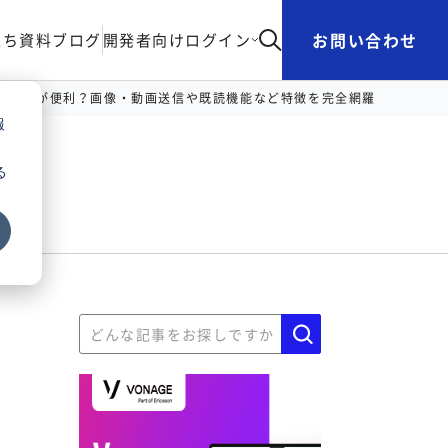
お問い合わせ
立ち資料
ブログ
開発者向け
ログイン
MSどっちが便利？画像・動画送信や既読機能など特徴を完全網羅
報
る