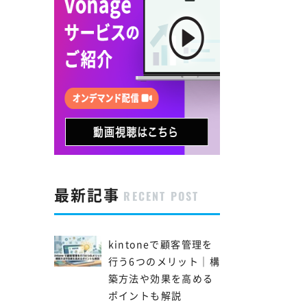
最新記事
RECENT POST
kintoneで顧客管理を
行う6つのメリット｜構
築方法や効果を高める
ポイントも解説