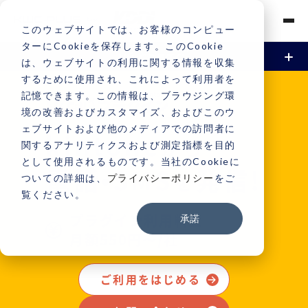
このウェブサイトでは、お客様のコンピュー
ターにCookieを保存します。このCookie
は、ウェブサイトの利用に関する情報を収集
するために使用され、これによって利用者を
資料請求
トライアル
お問い合わせ
V Callプラグイン for kintoneとは
記憶できます。この情報は、ブラウジング環
境の改善およびカスタマイズ、およびこのウ
機能
ェブサイトおよび他のメディアでの訪問者に
kintone
から
関するアナリティクスおよび測定指標を目的
基本機能
事例
として使用されるものです。当社のCookieに
電話•SMS
発信!
を
ついての詳細は、
プライバシーポリシー
をご
開発による機能追加
覧ください。
ご利用方法
プラグイン利用料金
承諾
料金
月額550円〜/社
サポート
ご利用をはじめる
お問い合わせ
よくある質問
ご利用中のお客様専用