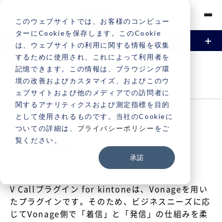
このウェブサイトでは、お客様のコンピュー
ターにCookieを保存します。このCookie
は、ウェブサイトの利用に関する情報を収集
するために使用され、これによって利用者を
資料請求
トライアル
お問い合わせ
V Callプラグイン for kintoneとは
開発による機能追加
記憶できます。この情報は、ブラウジング環
境の改善およびカスタマイズ、およびこのウ
CUSTOMIZE
機能
ェブサイトおよび他のメディアでの訪問者に
関するアナリティクスおよび測定指標を目的
基本機能
事例
として使用されるものです。当社のCookieに
ついての詳細は、
プライバシーポリシー
をご
開発による機能追加
覧ください。
ご利用方法
開発による機能追加
承諾
料金
V Callプラグイン for kintoneは、Vonageを用い
サポート
たプラグインです。そのため、ビジネスニーズに応
じてVonage側で「着信」と「発信」の仕組みを柔
お問い合わせ
よくある質問
ご利用中のお客様専用