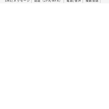
SMS/メッセージ
認証（2FA/MFA）
電話/音声
複数会話
ビデオ
SIP Trunking
通話フローの構築（AI Studio）
外部連携・その他
Voice - AI連携
LINEコールPlus
監査データの取得
関連サービス
番号ポータビリティ
専用回線
サポート
サポートについて
契約・支払いについて
電話番号申込と取引時確認について
サポートサイト（FAQ）
料金
よくある質問
用語集
開発者ブログ
アカウント
ログイン