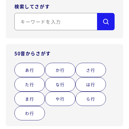
検索してさがす
50音からさがす
あ行
か行
さ行
た行
な行
は行
ま行
や行
ら行
わ行