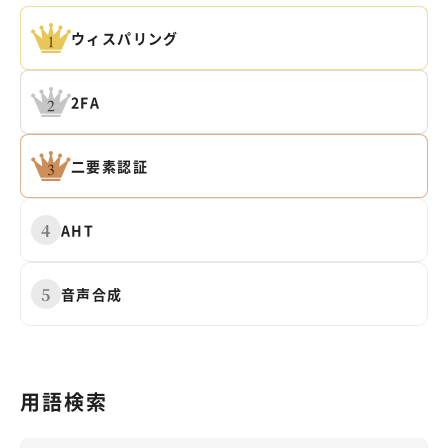
SIP Trunking
ウィスパリング
サポートサイト（FAQ）
アカウント作成
複数会話
お問い合わせ
ご利用中のお客様専用
2FA
ログイン
LINEコールPlus
Voice - AI連携
二要素認証
通話フローの構築（AI Studio）
AHT
監査データの取得
音声合成
番号ポータビリティ
専用回線
用語検索
すべての機能