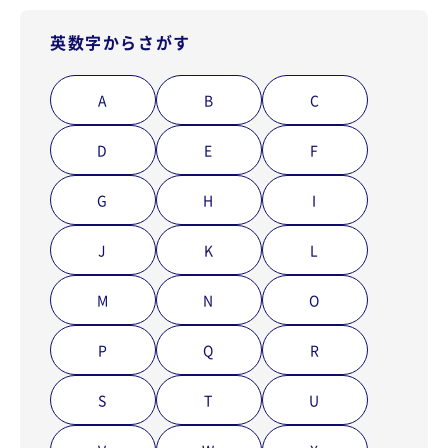
英数字からさがす
A
B
C
D
E
F
G
H
I
J
K
L
M
N
O
P
Q
R
S
T
U