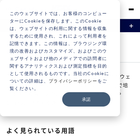
このウェブサイトでは、お客様のコンピュー
ターにCookieを保存します。このCookie
は、ウェブサイトの利用に関する情報を収集
するために使用され、これによって利用者を
資料請求
お問い合わせ
Vonageとは
用語集
記憶できます。この情報は、ブラウジング環
境の改善およびカスタマイズ、およびこのウ
GLOSSARY
機能
ェブサイトおよび他のメディアでの訪問者に
関するアナリティクスおよび測定指標を目的
電話 / 音声
事例
として使用されるものです。当社のCookieに
日本におけるCPaaS市場の先駆者であるKDDIウェ
ついての詳細は、
プライバシーポリシー
をご
ブコミュニケーションズが、10年以上の歳月で培
SMS / メッセージング
覧ください。
導入事例
料金
ってきた経験・ノウハウをもとに、通信技術や
承諾
CPaaSに関連する専門用語を解説します。
ビデオ
導入サービス一覧
契約・支払い
認証（2FA / MFA）
契約・支払いについて
サポート
よく見られている用語
電話番号申込と取引時確認について
サポートについて
よくある質問