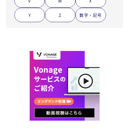
V
W
X
Y
Z
数字・記号