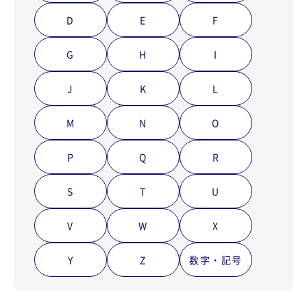
D
E
F
G
H
I
J
K
L
M
N
O
P
Q
R
S
T
U
V
W
X
Y
Z
数字・記号