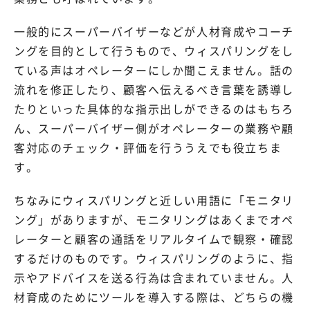
SIP Trunking
一般的にスーパーバイザーなどが人材育成やコーチ
サポートサイト（FAQ）
アカウント作成
複数会話
ングを目的として行うもので、ウィスパリングをし
ている声はオペレーターにしか聞こえません。話の
お問い合わせ
ご利用中のお客様専用
ログイン
LINEコールPlus
流れを修正したり、顧客へ伝えるべき言葉を誘導し
Voice - AI連携
たりといった具体的な指示出しができるのはもちろ
ん、スーパーバイザー側がオペレーターの業務や顧
通話フローの構築（AI Studio）
客対応のチェック・評価を行ううえでも役立ちま
す。
監査データの取得
ちなみにウィスパリングと近しい用語に「モニタリ
番号ポータビリティ
ング」がありますが、モニタリングはあくまでオペ
レーターと顧客の通話をリアルタイムで観察・確認
専用回線
するだけのものです。ウィスパリングのように、指
示やアドバイスを送る行為は含まれていません。人
すべての機能
材育成のためにツールを導入する際は、どちらの機