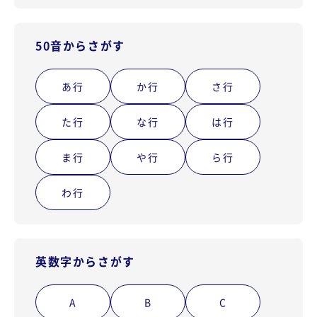
50音からさがす
あ行
か行
さ行
た行
な行
は行
ま行
や行
ら行
わ行
英数字からさがす
A
B
C