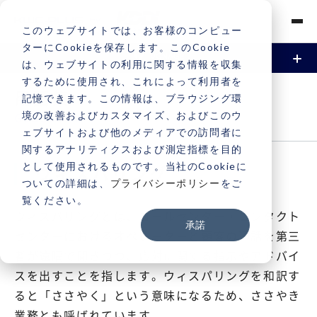
このウェブサイトでは、お客様のコンピュー
ターにCookieを保存します。このCookie
は、ウェブサイトの利用に関する情報を収集
するために使用され、これによって利用者を
資料請求
お問い合わせ
Vonageとは
用語集
記憶できます。この情報は、ブラウジング環
境の改善およびカスタマイズ、およびこのウ
GLOSSARY
機能
ェブサイトおよび他のメディアでの訪問者に
関するアナリティクスおよび測定指標を目的
電話 / 音声
事例
として使用されるものです。当社のCookieに
ウィスパリング
ついての詳細は、
プライバシーポリシー
をご
SMS / メッセージング
覧ください。
導入事例
料金
ウィスパリングとは、コールセンター・コンタクト
承諾
センターにおけるオペレーターと顧客の通話を第三
ビデオ
導入サービス一覧
契約・支払い
者が遠隔で聞きつつ、応対に関する指示やアドバイ
スを出すことを指します。ウィスパリングを和訳す
認証（2FA / MFA）
契約・支払いについて
サポート
ると「ささやく」という意味になるため、ささやき
電話番号申込と取引時確認について
業務とも呼ばれています。
サポートについて
よくある質問