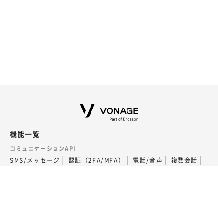
機能一覧
コミュニケーションAPI
SMS/メッセージ
認証（2FA/MFA）
電話/音声
複数会話
ビデオ
SIP Trunking
通話フローの構築（AI Studio）
外部連携・その他
Voice - AI連携
LINEコールPlus
監査データの取得
関連サービス
番号ポータビリティ
専用回線