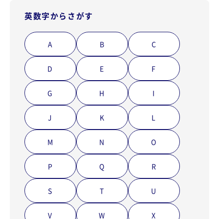
英数字からさがす
A
B
C
D
E
F
G
H
I
J
K
L
M
N
O
P
Q
R
S
T
U
V
W
X