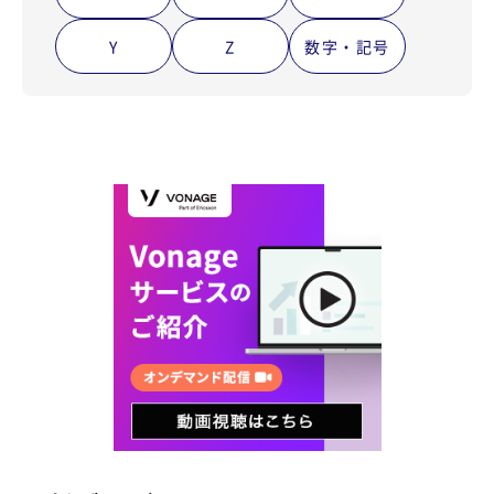
Y
Z
数字・記号