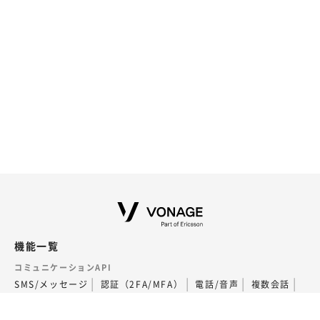
機能一覧
コミュニケーションAPI
SMS/メッセージ
認証（2FA/MFA）
電話/音声
複数会話
ビデオ
SIP Trunking
通話フローの構築（AI Studio）
外部連携・その他