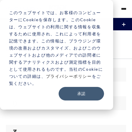
このウェブサイトでは、お客様のコンピュー
ターにCookieを保存します。このCookie
は、ウェブサイトの利用に関する情報を収集
するために使用され、これによって利用者を
資料請求
お問い合わせ
Vonageとは
用語集 -ら行
記憶できます。この情報は、ブラウジング環
境の改善およびカスタマイズ、およびこのウ
GLOSSARY
機能
ェブサイトおよび他のメディアでの訪問者に
関するアナリティクスおよび測定指標を目的
電話 / 音声
事例
として使用されるものです。当社のCookieに
ら
ついての詳細は、
プライバシーポリシー
をご
SMS / メッセージング
覧ください。
導入事例
料金
承諾
ビデオ
導入サービス一覧
契約・支払い
り
認証（2FA / MFA）
契約・支払いについて
サポート
る
電話番号申込と取引時確認について
サポートについて
よくある質問