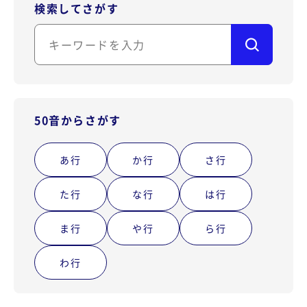
検索してさがす
50音からさがす
あ行
か行
さ行
た行
な行
は行
ま行
や行
ら行
わ行