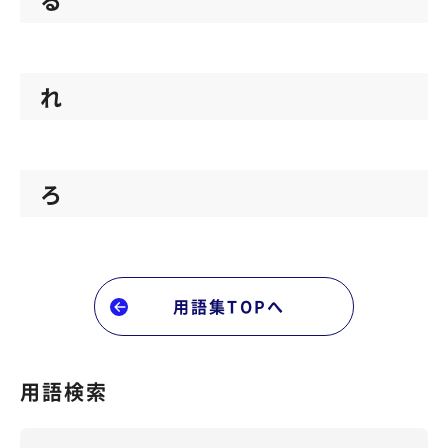
SIP Trunking
サポートサイト（FAQ）
アカウント作成
複数会話
れ
お問い合わせ
ご利用中のお客様専用
ログイン
LINEコールPlus
Voice - AI連携
ろ
通話フローの構築（AI Studio）
監査データの取得
用語集TOPへ
番号ポータビリティ
専用回線
用語検索
すべての機能