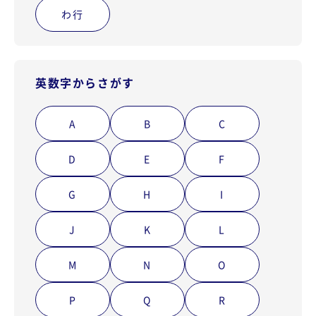
わ行
英数字からさがす
A
B
C
D
E
F
G
H
I
J
K
L
M
N
O
P
Q
R