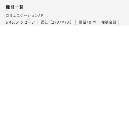
機能一覧
コミュニケーションAPI
SMS/メッセージ
認証（2FA/MFA）
電話/音声
複数会話
ビデオ
SIP Trunking
通話フローの構築（AI Studio）
外部連携・その他
Voice - AI連携
LINEコールPlus
監査データの取得
関連サービス
番号ポータビリティ
専用回線
サポート
サポートについて
契約・支払いについて
電話番号申込と取引時確認について
サポートサイト（FAQ）
料金
よくある質問
用語集