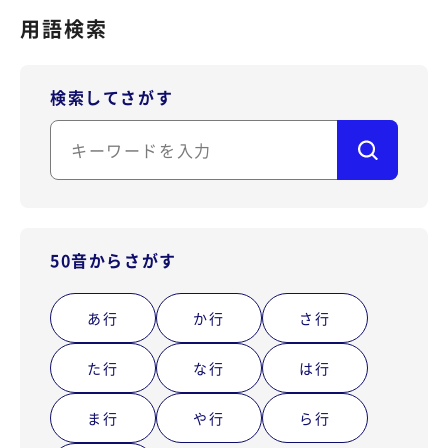
SIP Trunking
用語検索
サポートサイト（FAQ）
アカウント作成
複数会話
検索してさがす
お問い合わせ
ご利用中のお客様専用
ログイン
LINEコールPlus
Voice - AI連携
通話フローの構築（AI Studio）
監査データの取得
50音からさがす
番号ポータビリティ
あ行
か行
さ行
専用回線
た行
な行
は行
すべての機能
ま行
や行
ら行