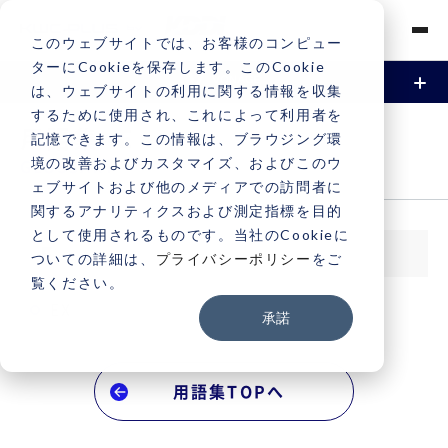
このウェブサイトでは、お客様のコンピュー
ターにCookieを保存します。このCookie
は、ウェブサイトの利用に関する情報を収集
するために使用され、これによって利用者を
資料請求
お問い合わせ
Vonageとは
用語集 -E
記憶できます。この情報は、ブラウジング環
境の改善およびカスタマイズ、およびこのウ
GLOSSARY
機能
ェブサイトおよび他のメディアでの訪問者に
関するアナリティクスおよび測定指標を目的
電話 / 音声
事例
として使用されるものです。当社のCookieに
E
ついての詳細は、
プライバシーポリシー
をご
SMS / メッセージング
覧ください。
導入事例
料金
EX
承諾
ビデオ
導入サービス一覧
契約・支払い
認証（2FA / MFA）
用語集TOPへ
契約・支払いについて
サポート
電話番号申込と取引時確認について
サポートについて
よくある質問