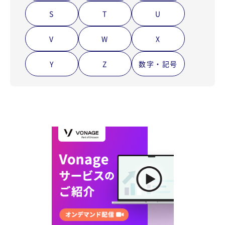
S
T
U
V
W
X
Y
Z
数字・記号