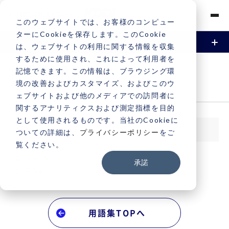
このウェブサイトでは、お客様のコンピュー
ターにCookieを保存します。このCookie
は、ウェブサイトの利用に関する情報を収集
するために使用され、これによって利用者を
資料請求
お問い合わせ
Vonageとは
用語集 -P
記憶できます。この情報は、ブラウジング環
境の改善およびカスタマイズ、およびこのウ
GLOSSARY
機能
ェブサイトおよび他のメディアでの訪問者に
関するアナリティクスおよび測定指標を目的
電話 / 音声
事例
として使用されるものです。当社のCookieに
P
ついての詳細は、
プライバシーポリシー
をご
SMS / メッセージング
覧ください。
導入事例
料金
PSTN
承諾
PBX
ビデオ
導入サービス一覧
契約・支払い
認証（2FA / MFA）
契約・支払いについて
サポート
用語集TOPへ
電話番号申込と取引時確認について
サポートについて
よくある質問