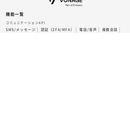
機能一覧
コミュニケーションAPI
SMS/メッセージ
認証（2FA/MFA）
電話/音声
複数会話
ビデオ
SIP Trunking
通話フローの構築（AI Studio）
外部連携・その他
Voice - AI連携
LINEコールPlus
監査データの取得
関連サービス
番号ポータビリティ
専用回線
サポート
サポートについて
契約・支払いについて
電話番号申込と取引時確認について
サポートサイト（FAQ）
料金
よくある質問
用語集