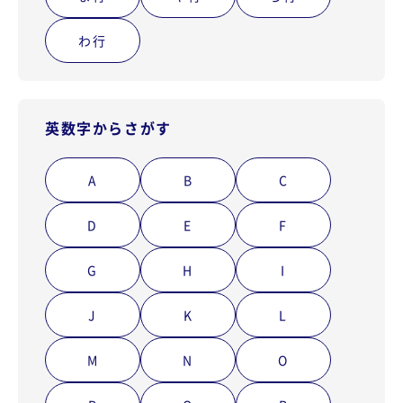
わ行
英数字からさがす
A
B
C
D
E
F
G
H
I
J
K
L
M
N
O