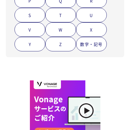
P
Q
R
S
T
U
V
W
X
Y
Z
数字・記号