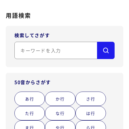
SIP Trunking
サポートサイト（FAQ）
用語検索
アカウント作成
複数会話
お問い合わせ
ご利用中のお客様専用
ログイン
LINEコールPlus
検索してさがす
Voice - AI連携
通話フローの構築（AI Studio）
監査データの取得
50音からさがす
番号ポータビリティ
あ行
か行
さ行
専用回線
た行
な行
は行
すべての機能
ま行
や行
ら行