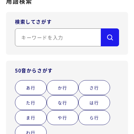
用語検索
SIP Trunking
サポートサイト（FAQ）
アカウント作成
複数会話
検索してさがす
お問い合わせ
ご利用中のお客様専用
ログイン
LINEコールPlus
Voice - AI連携
通話フローの構築（AI Studio）
50音からさがす
監査データの取得
あ行
か行
さ行
番号ポータビリティ
た行
な行
は行
専用回線
ま行
や行
ら行
すべての機能
わ行