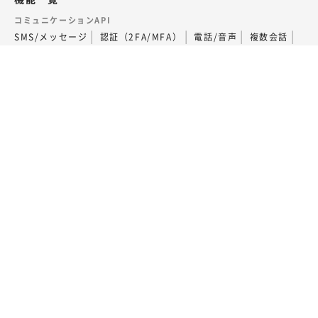
コミュニケーションAPI
SMS/メッセージ
認証（2FA/MFA）
電話/音声
複数会話
ビデオ
SIP Trunking
通話フローの構築（AI Studio）
外部連携・その他
Voice - AI連携
LINEコールPlus
監査データの取得
関連サービス
番号ポータビリティ
専用回線
サポート
サポートについて
契約・支払いについて
電話番号申込と取引時確認について
サポートサイト（FAQ）
料金
よくある質問
用語集
開発者ブログ