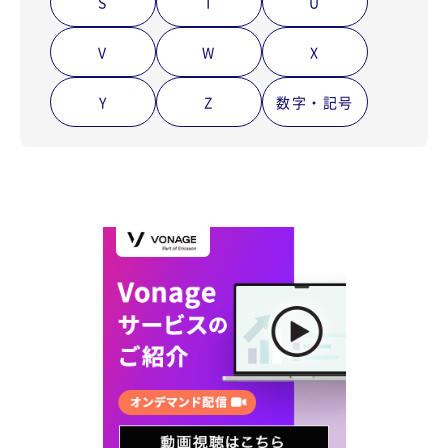
S
T
U
V
W
X
Y
Z
数字・記号