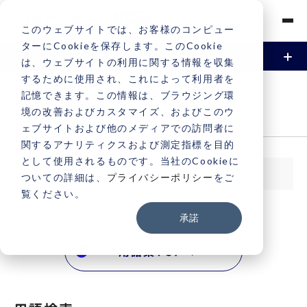
このウェブサイトでは、お客様のコンピュー
ターにCookieを保存します。このCookie
は、ウェブサイトの利用に関する情報を収集
するために使用され、これによって利用者を
資料請求
お問い合わせ
Vonageとは
用語集 -Q
記憶できます。この情報は、ブラウジング環
境の改善およびカスタマイズ、およびこのウ
GLOSSARY
機能
ェブサイトおよび他のメディアでの訪問者に
関するアナリティクスおよび測定指標を目的
電話 / 音声
事例
として使用されるものです。当社のCookieに
Q
ついての詳細は、
プライバシーポリシー
をご
SMS / メッセージング
覧ください。
導入事例
料金
承諾
ビデオ
導入サービス一覧
契約・支払い
用語集TOPへ
認証（2FA / MFA）
契約・支払いについて
サポート
電話番号申込と取引時確認について
サポートについて
よくある質問