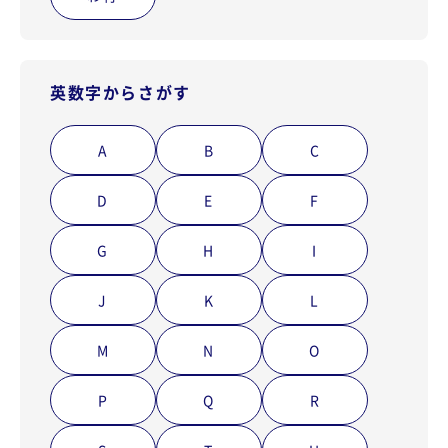
英数字からさがす
A
B
C
D
E
F
G
H
I
J
K
L
M
N
O
P
Q
R