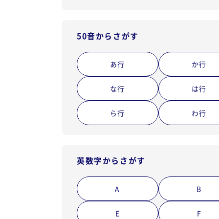
50音からさがす
あ行
か行
な行
は行
ら行
わ行
英数字からさがす
A
B
E
F