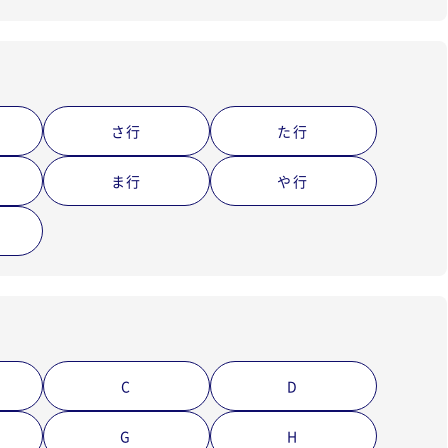
さ行
た行
ま行
や行
C
D
G
H