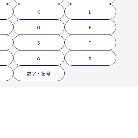
K
L
O
P
S
T
W
X
数字・記号