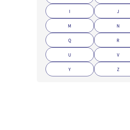
I
J
M
N
Q
R
U
V
Y
Z