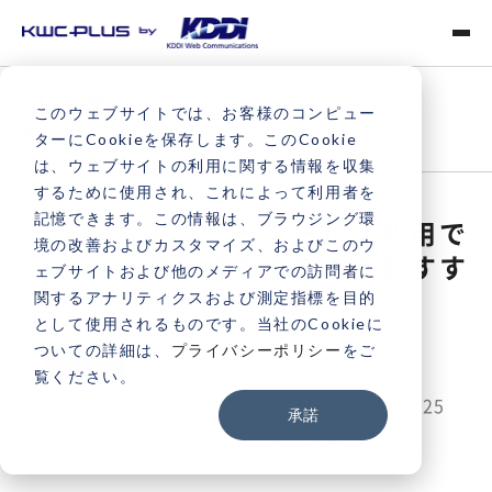
ブログ
このウェブサイトでは、お客様のコンピュー
BLOG
ターにCookieを保存します。このCookie
は、ウェブサイトの利用に関する情報を収集
するために使用され、これによって利用者を
記憶できます。この情報は、ブラウジング環
スマホでフリーコールは利用で
境の改善およびカスタマイズ、およびこのウ
きる？受発信する方法やおすす
ェブサイトおよび他のメディアでの訪問者に
めサービスをご紹介
関するアナリティクスおよび測定指標を目的
として使用されるものです。当社のCookieに
ついての詳細は、
プライバシーポリシー
をご
電話 DX
覧ください。
更新日：
2026.01.14
公開日：
2025.03.25
承諾
KDDIウェブコミュニケーションズ