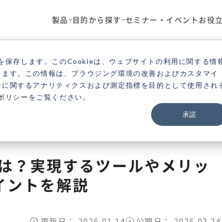
製品
目的から探す
セミナー・イベント
お役
TOP
ブログ
電話 DX
電話業務のDX
を保存します。このCookieは、ウェブサイトの利用に関する情
きます。この情報は、ブラウジング環境の改善およびカスタマイ
者に関するアナリティクスおよび測定指標を目的として使用され
ポリシー
をご覧ください。
承諾
とは？実現するツールやメリッ
イントを解説
更新日：
2026.01.14
公開日：
2025.03.24