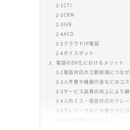
CTI
2-1
CRM
2-2
IVR
2-3
ACD
2-4
クラウドIP電話
2-5
ボイスボット
2-6
電話のDX化におけるメリット
電話対応の工数削減につなが
3-1
人件費や機器代金などのコス
3-2
サービス品質の向上により顧
3-3
人的ミス・電話対応のクレー
3-4
テレワークなどの働き方に対
3-5
BCP対策につながる
3-6